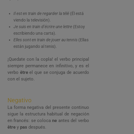
Il est en train de regarder la télé
(Él está
viendo la televisión).
Je suis en train d’écrire une lettre
(Estoy
escribiendo una carta).
Elles sont en train de jouer au tennis
(Ellas
están jugando al tenis).
¡Quedate con la copla! el verbo principal
siempre permanece en infinitivo, y es el
verbo
être
el que se conjuga de acuerdo
con el sujeto.
Negativo
La forma negativa del presente continuo
sigue la estructura habitual de negación
en francés: se coloca
ne
antes del verbo
être
y
pas
después.