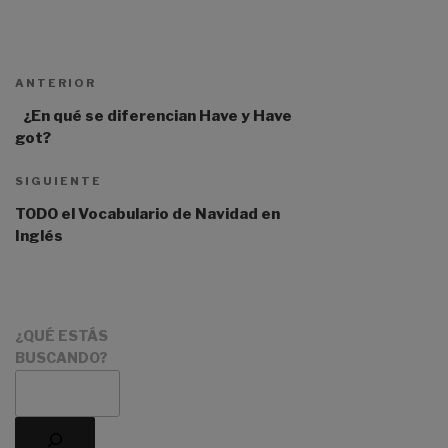
A
l
t
ANTERIOR
e
r
¿En qué se diferencian Have y Have
n
got?
a
t
SIGUIENTE
i
TODO el Vocabulario de Navidad en
v
Inglés
e
:
¿QUÉ ESTÁS
BUSCANDO?