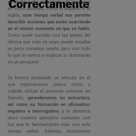
Correctamente
en el día a día en francés. Al igual que
en otros idiomas, como el español o el
inglés,
este tiempo verbal nos permite
describir acciones que están ocurriendo
en el mismo momento en que se habla
.
Como suele suceder con las partes del
idioma que más se usan, puede resultar
un poco complejo usarlo, pero con todo
lo que te vamos a explicar, lo dominarás
en un periquete.
Te hemos preparado un artículo en el
que exploraremos juntos cómo y
cuándo utilizar el presente continuo en
francés
, aprenderemos su estructura,
así como su formación en afirmativo,
negativo e interrogativo
, y te daremos
unos cuantos ejemplos comunes con
los que te familiarizarás más con este
tiempo verbal. Además, incluiremos