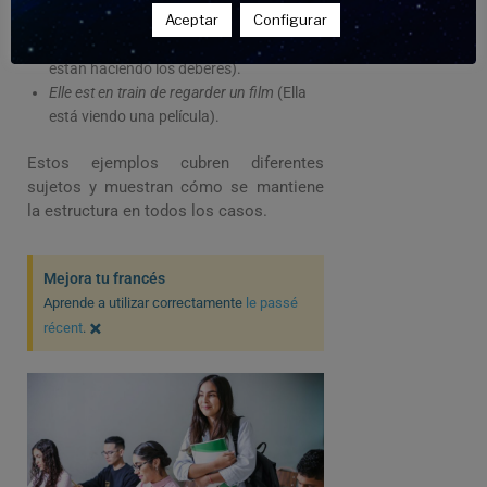
Aceptar
Configurar
(Estamos esperando el autobús).
Ils sont en train de faire les devoirs
(Ellos
están haciendo los deberes).
Elle est en train de regarder un film
(Ella
está viendo una película).
Estos ejemplos cubren diferentes
sujetos y muestran cómo se mantiene
la estructura en todos los casos.
Mejora tu francés
Aprende a utilizar correctamente
le passé
×
récent
.