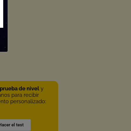
prueba de nivel
y
nos para recibir
nto personalizado:
Hacer el test