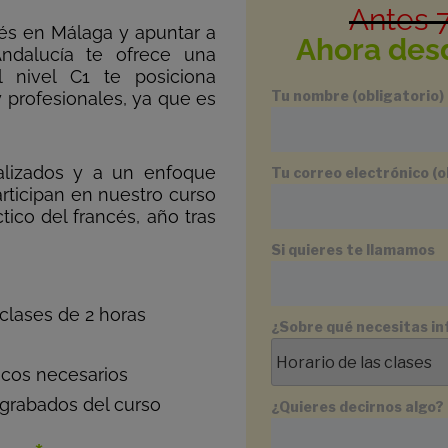
Antes 
cés en Málaga y apuntar a
Ahora des
ndalucía te ofrece una
l nivel C1 te posiciona
Tu nombre (obligatorio)
profesionales, ya que es
alizados y a un enfoque
Tu correo electrónico (o
rticipan en nuestro curso
tico del francés, año tras
Si quieres te llamamos
clases de 2 horas
¿Sobre qué necesitas i
icos necesarios
grabados del curso
¿Quieres decirnos algo?