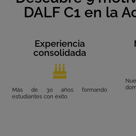
DALF C1 en la A
Experiencia
consolidada
Nues
domi
Más de 30 años formando
estudiantes con éxito