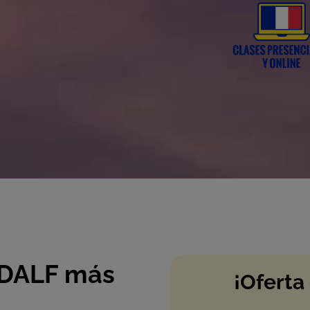
 DALF más
¡Oferta