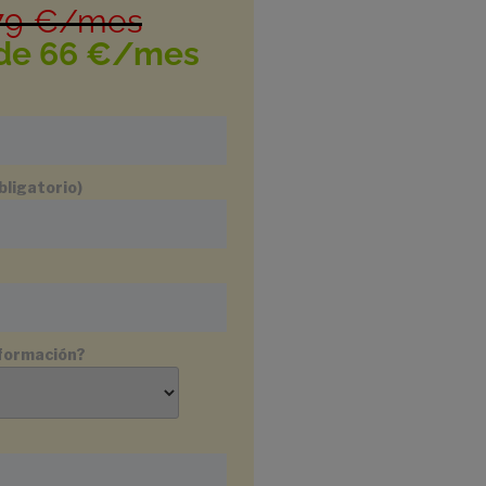
79 €/mes
de 66 €/mes
bligatorio)
nformación?