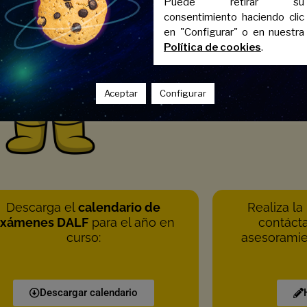
Puede retirar su
consentimiento haciendo clic
en "Configurar" o en nuestra
Política de cookies
.
Aceptar
Configurar
Descarga el
calendario de
Realiza la
xámenes DALF
para el año en
contácta
curso:
asesoramie
Descargar calendario