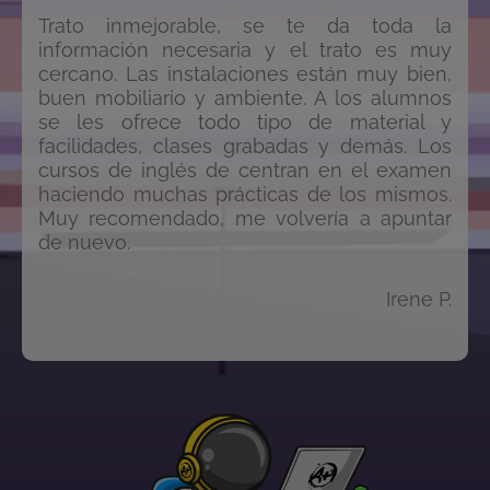
Trato inmejorable, se te da toda la
información necesaria y el trato es muy
cercano. Las instalaciones están muy bien,
buen mobiliario y ambiente. A los alumnos
se les ofrece todo tipo de material y
facilidades, clases grabadas y demás. Los
cursos de inglés de centran en el examen
haciendo muchas prácticas de los mismos.
Muy recomendado, me volvería a apuntar
de nuevo.
Irene P.