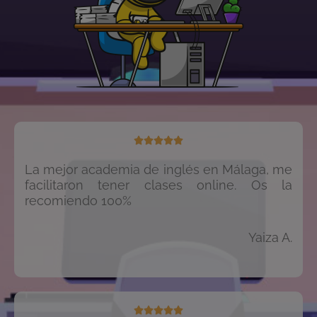





La mejor academia de inglés en Málaga, me
facilitaron tener clases online. Os la
recomiendo 100%
Yaiza A.




