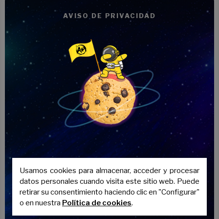
AVISO DE PRIVACIDAD
Recursos extensos
Accede a una variedad de materiales
educativos desde nuestra plataforma
online.
Usamos cookies para almacenar, acceder y procesar
Clases grabadas
datos personales cuando visita este sitio web. Puede
retirar su consentimiento haciendo clic en "Configurar"
o en nuestra
Política de cookies
.