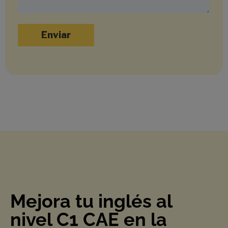
A
l
t
e
r
n
a
t
i
v
e
:
Mejora tu inglés al
nivel C1 CAE en la