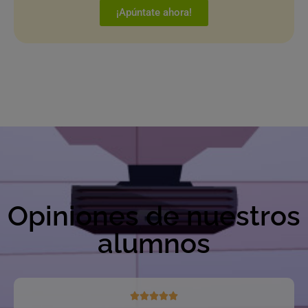
¡Apúntate ahora!
Opiniones de nuestros
alumnos




