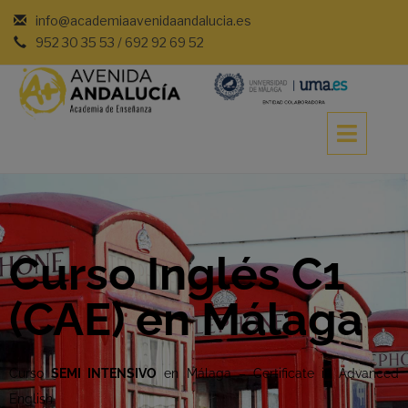
info@academiaavenidaandalucia.es
952 30 35 53 / 692 92 69 52
Curso Inglés C1
(CAE) en Málaga
Curso
SEMI INTENSIVO
en Málaga – Certificate in Advanced
English