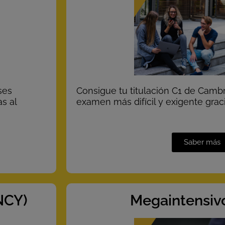
ses
Consigue tu titulación C1 de Camb
s al
examen más difícil y exigente grac
Saber más
NCY)
Megaintensivo