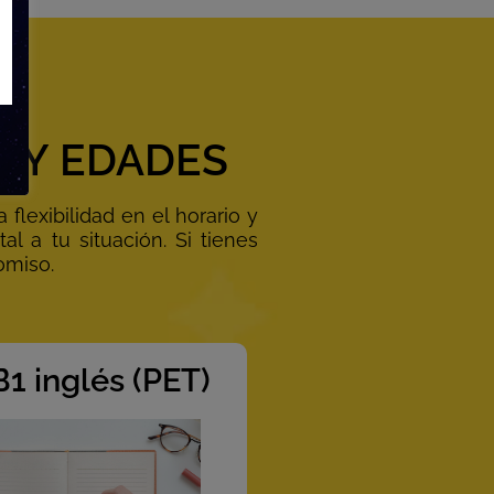
S Y EDADES
flexibilidad en el horario y
l a tu situación. Si tienes
omiso.
1 inglés (PET)