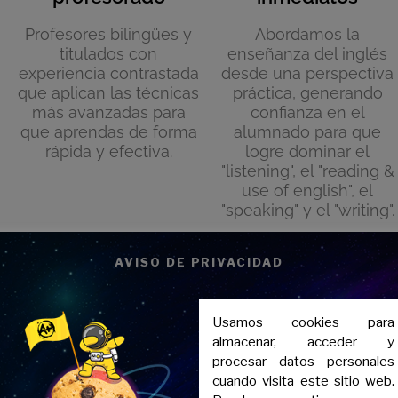
Profesores bilingües y
Abordamos la
titulados con
enseñanza del inglés
experiencia contrastada
desde una perspectiva
que aplican las técnicas
práctica, generando
más avanzadas para
confianza en el
que aprendas de forma
alumnado para que
rápida y efectiva.
logre dominar el
"listening", el "reading &
use of english", el
"speaking" y el "writing".
AVISO DE PRIVACIDAD
Usamos cookies para
almacenar, acceder y
procesar datos personales
cuando visita este sitio web.