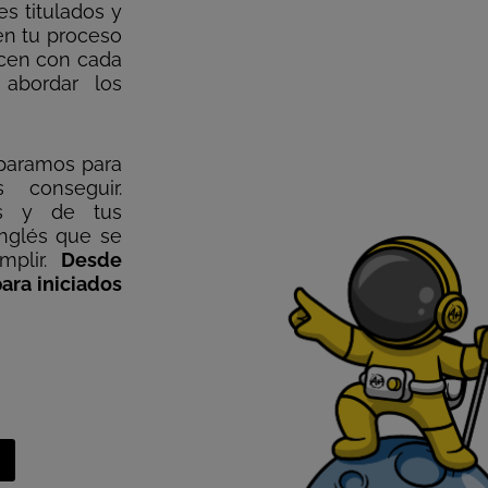
es titulados y
en tu proceso
acen con cada
 abordar los
eparamos para
 conseguir.
as y de tus
inglés que se
mplir.
Desde
ara iniciados