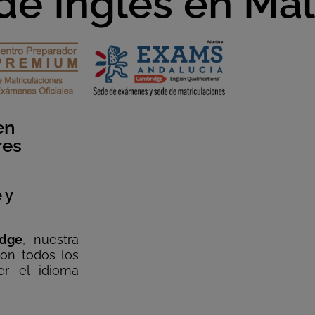
e Inglés en Má
en
res
 y
idge
, nuestra
on todos los
er el idioma