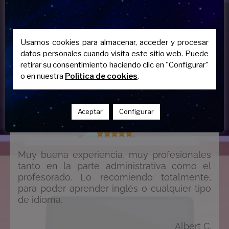
Usamos cookies para almacenar, acceder y procesar
datos personales cuando visita este sitio web. Puede
retirar su consentimiento haciendo clic en "Configurar"
o en nuestra
Política de cookies
.
Aceptar
Configurar





Muy buena experiencia, muy profesionales
tanto en la parte administrativa como el
profesorado. Lo recomiendo totalmente,
para poder aprender inglés o cualquier tipo
de idioma.
Albert C.