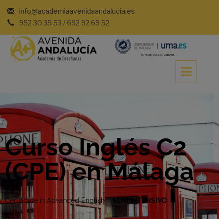
info@academiaavenidaandalucia.es
952 30 35 53 / 692 92 69 52
Curso Inglés C2
(CPE) en Málaga
Certificate in Advanced English
–
SEMI INTENSIVO