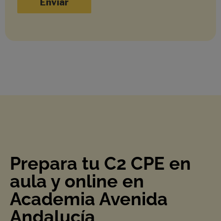
A
l
t
e
r
n
a
t
i
v
e
:
Prepara tu C2 CPE en
aula y online en
Academia Avenida
Andalucía