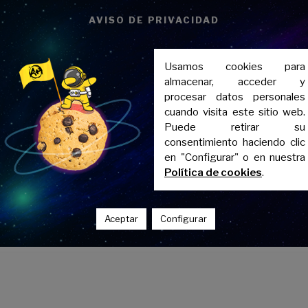
an acceder al sistema educativo español a nivel
AVISO DE PRIVACIDAD
iversidad Nacional de Educación a Distancia
Usamos cookies para
as de las Pruebas de Competencias Específicas
almacenar, acceder y
antes.
procesar datos personales
cuando visita este sitio web.
Puede retirar su
achillerato internacional, ponte en contacto con
consentimiento haciendo clic
a para las pruebas de acceso a universidades
en "Configurar" o en nuestra
Política de cookies
.
Aceptar
Configurar