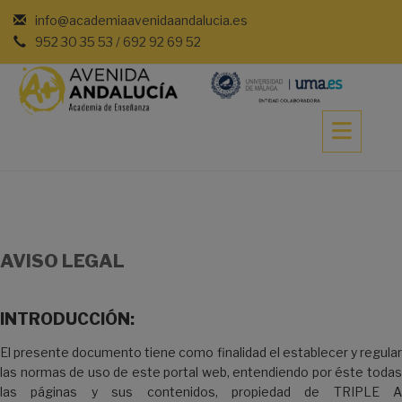
Saltar
info@academiaavenidaandalucia.es
al
952 30 35 53 / 692 92 69 52
contenido
AVISO LEGAL
INTRODUCCIÓN:
El presente documento tiene como finalidad el establecer y regular
las normas de uso de este portal web, entendiendo por éste todas
las páginas y sus contenidos, propiedad de TRIPLE A