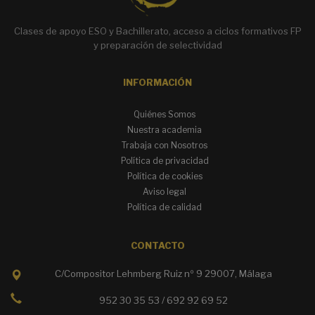
a
t
Clases de apoyo ESO y Bachillerato, acceso a ciclos formativos FP
i
y preparación de selectividad
v
e
:
INFORMACIÓN
Quiénes Somos
Nuestra academia
Trabaja con Nosotros
Política de privacidad
Política de cookies
Aviso legal
Política de calidad
CONTACTO
C/Compositor Lehmberg Ruiz nº 9 29007, Málaga
952 30 35 53 / 692 92 69 52