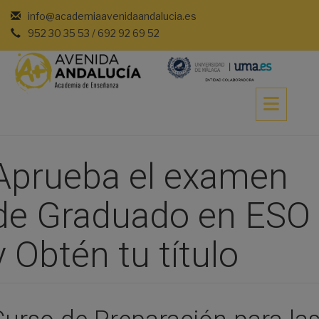
Saltar
info@academiaavenidaandalucia.es
al
952 30 35 53 / 692 92 69 52
contenido
Aprueba el examen
de Graduado en ESO
y Obtén tu título