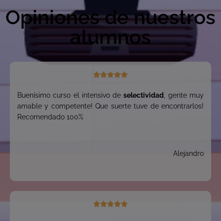
Opiniones de nuestros
alumnos





Buenísimo curso el intensivo de
selectividad
, gente muy
amable y competente! Que suerte tuve de encontrarlos!
Recomendado 100%
Alejandro




