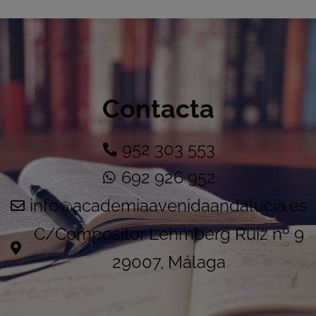
Contacta
952 303 553
692 926 952
info@academiaavenidaandalucia.es
C/Compositor Lehmberg Ruiz nº 9
29007, Málaga