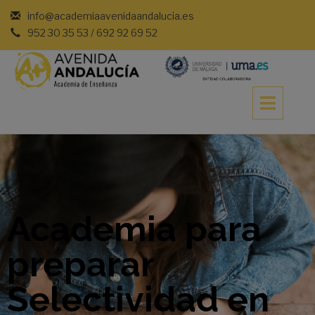
info@academiaavenidaandalucia.es
952 30 35 53 / 692 92 69 52
Academia para
preparar
Selectividad en