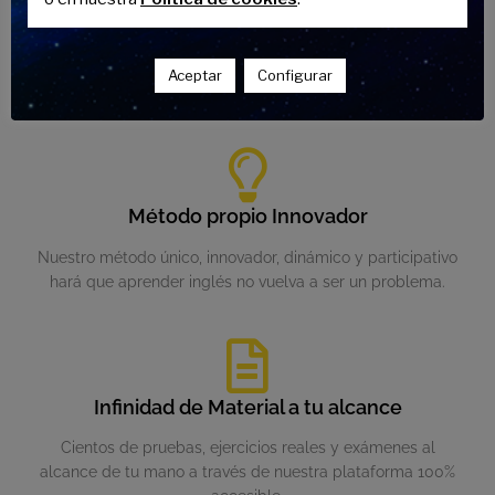
Estudia como tú prefieras
Hazlo online o de forma presencial en Málaga. Horarios
Aceptar
Configurar
flexibles que se adaptan a tus necesidades.
Método propio Innovador
Nuestro método único, innovador, dinámico y participativo
hará que aprender inglés no vuelva a ser un problema.
Infinidad de Material a tu alcance
Cientos de pruebas, ejercicios reales y exámenes al
alcance de tu mano a través de nuestra plataforma 100%