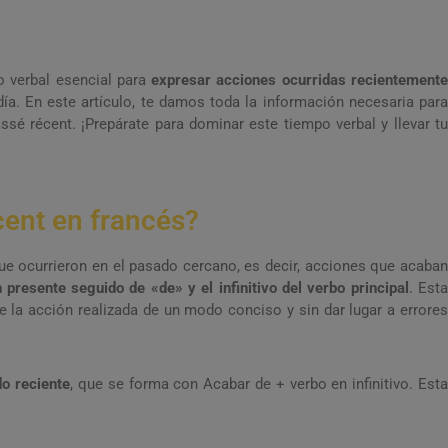
o verbal esencial para
expresar acciones ocurridas recientement
ía. En este artículo, te damos toda la información necesaria par
é récent. ¡Prepárate para dominar este tiempo verbal y llevar tu
cent en francés?
que ocurrieron en el pasado cercano, es decir, acciones que acaban
n presente seguido de «de» y el infinitivo del verbo principal
. Est
e la acción realizada de un modo conciso y sin dar lugar a errores
do reciente
, que se forma con Acabar de + verbo en infinitivo. Est