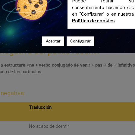
Puede retirar su
Vienen de ver
consentimiento haciendo clic
en "Configurar" o en nuestra
Política de cookies
.
Ellos acaban de volver
Aceptar
Configurar
negativa del passé récent?
 la
estructura «ne + verbo conjugado de venir + pas + de + infinitiv
una de las partículas
.
 negativa:
Traducción
No acabo de dormir