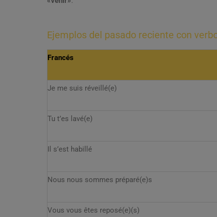
«venir»
.
Ejemplos del pasado reciente con verb
Francés
Je me suis réveillé(e)
Tu t’es lavé(e)
Il s’est habillé
Nous nous sommes préparé(e)s
Vous vous êtes reposé(e)(s)