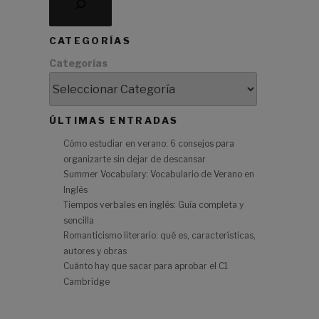
CATEGORÍAS
e
Categorías
a
ÚLTIMAS ENTRADAS
Cómo estudiar en verano: 6 consejos para
organizarte sin dejar de descansar
Summer Vocabulary: Vocabulario de Verano en
Inglés
a
Tiempos verbales en inglés: Guía completa y
sencilla
Romanticismo literario: qué es, características,
autores y obras
Cuánto hay que sacar para aprobar el C1
a
Cambridge