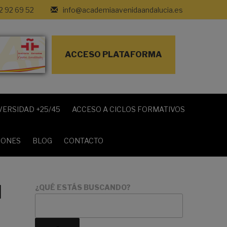
2 92 69 52
info@academiaavenidaandalucia.es
ACCESO PLATAFORMA
VERSIDAD +25/45
ACCESO A CICLOS FORMATIVOS
IONES
BLOG
CONTACTO
l
¿QUÉ ESTÁS BUSCANDO?