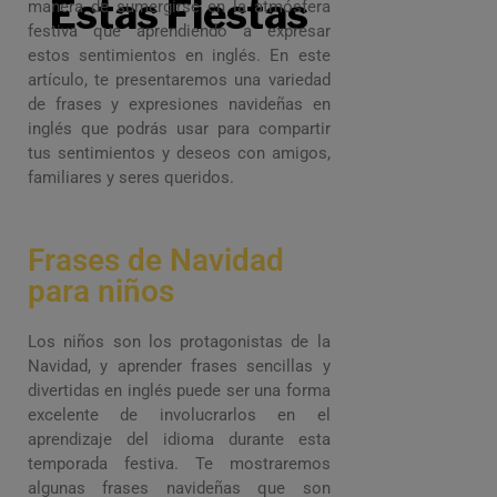
Estas Fiestas
manera de sumergirse en la atmósfera
festiva que aprendiendo a expresar
estos sentimientos en inglés. En este
artículo, te presentaremos una variedad
de frases y expresiones navideñas en
inglés que podrás usar para compartir
tus sentimientos y deseos con amigos,
familiares y seres queridos.
Frases de Navidad
para niños
Los niños son los protagonistas de la
Navidad, y aprender frases sencillas y
divertidas en inglés puede ser una forma
excelente de involucrarlos en el
aprendizaje del idioma durante esta
temporada festiva. Te mostraremos
algunas frases navideñas que son