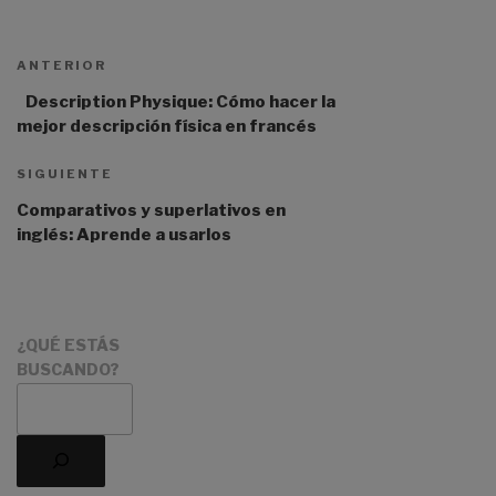
l
t
ANTERIOR
e
r
Description Physique: Cómo hacer la
n
mejor descripción física en francés
a
t
SIGUIENTE
i
Comparativos y superlativos en
v
inglés: Aprende a usarlos
e
:
¿QUÉ ESTÁS
BUSCANDO?