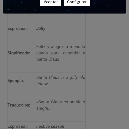
Aceptar
Configurar
Traducción:
bombones para llenar los
calcetines navideños”
Expresión:
Jolly
Feliz y alegre, a menudo
Significado:
usado para describir a
Santa Claus.
Santa Claus is a jolly old
Ejemplo:
fellow
.
«Santa Claus es un viejo
Traducción:
alegre.»
Expresión:
Festive season