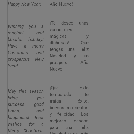
Happy New Year!
Año Nuevo!
¡Te deseo unas
Wishing you a
vacaciones
magical and
mágicas y
blissful holiday!
dichosas! ¡Que
Have a merry
tengas una Feliz
Christmas and
Navidad y un
prosperous New
próspero Año
Year!
Nuevo!
¡Que esta
May this season
temporada te
bring you
traiga éxito,
success, good
buenos momentos
times, and
y felicidad! Los
happiness! Best
mejores deseos
wishes for a
para una Feliz
Merry Christmas