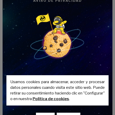
AVISO DE PRIVACIDAD
Ejemplo:
on Christmas Eve
.
«Siempre abrimos un
Traducción:
regalo en Nochebuena.»
Expresión:
Stocking stuffer
Pequeños regalos que
Significado:
caben dentro de las
medias navideñas.
Usamos cookies para almacenar, acceder y procesar
I bought some
datos personales cuando visita este sitio web. Puede
Ejemplo:
chocolates as stocking
retirar su consentimiento haciendo clic en "Configurar"
stuffers.
o en nuestra
Política de cookies
.
“Compré algunos