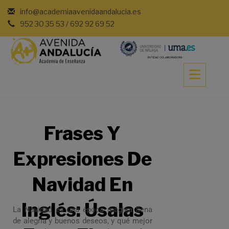
info@academiaavenidaandalucia.es
952 30 35 53 / 692 92 69 52
Frases Y
Expresiones De
Navidad En
Inglés: Úsalas
La Navidad es una época mágica llena
de alegría y buenos deseos, y qué mejor