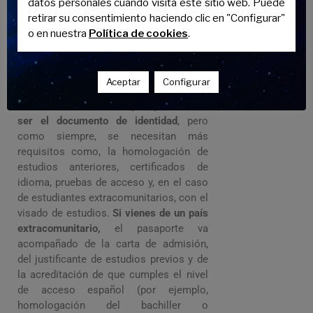
datos personales cuando visita este sitio web. Puede
siendo prioridad para identificarte.
retirar su consentimiento haciendo clic en "Configurar"
o en nuestra
Política de cookies
.
Estudiar en la universidad
española con pasaporte
Aceptar
Configurar
Para la universidad, el pasaporte suele
ser el documento de identidad
, pero
como siempre, se necesitan más
requisitos como, la homologación de
estudios anteriores, certificados de
idioma, pruebas de acceso y, en el caso
de estudiantes extracomunitarios, con el
visado de estudios.
Si vienes de un país
extracomunitario,
el pasaporte va
acompañado de la carta de admisión,
del justificante de estudios previos y de
la acreditación de que cumples el nivel
de acceso español (por ejemplo,
homologación del bachiller o