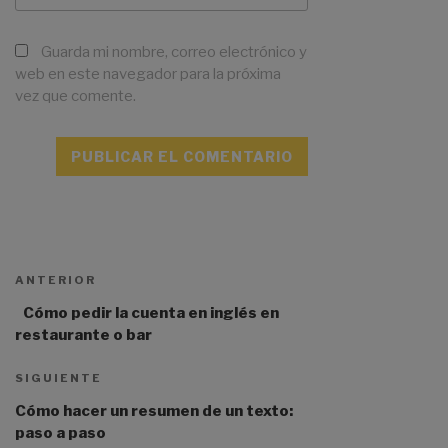
Guarda mi nombre, correo electrónico y
web en este navegador para la próxima
vez que comente.
A
l
t
ANTERIOR
e
r
Cómo pedir la cuenta en inglés en
n
restaurante o bar
a
t
SIGUIENTE
i
Cómo hacer un resumen de un texto:
v
paso a paso
e