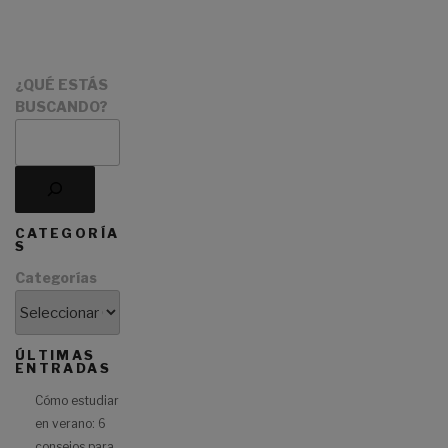
:
¿QUÉ ESTÁS
BUSCANDO?
CATEGORÍA
S
Categorías
ÚLTIMAS
ENTRADAS
Cómo estudiar
en verano: 6
consejos para