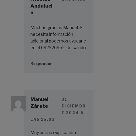
Andaluci
a
Muchas gracias Manuel. Si
necesita información
adicional podemos ayudarle
en el 692926952. Un saludo.
Responder
Manuel
31
Zárate
DICIEMBR
E 2024 A
LAS 15:03
Muy buena explicación.