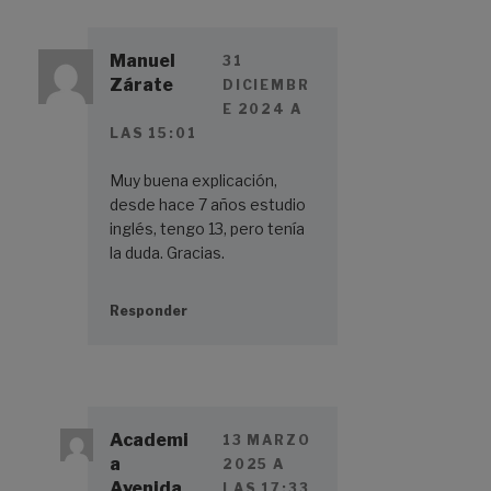
Manuel
31
Zárate
DICIEMBR
E 2024 A
LAS 15:01
Muy buena explicación,
desde hace 7 años estudio
inglés, tengo 13, pero tenía
la duda. Gracias.
Responder
Academi
13 MARZO
a
2025 A
Avenida
LAS 17:33