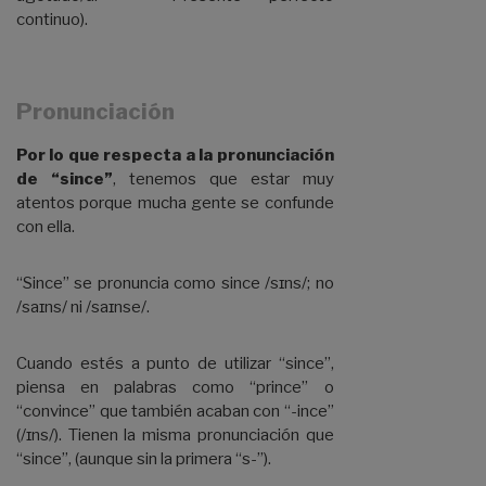
continuo).
Pronunciación
Por lo que respecta a la pronunciación
de “since”
, tenemos que estar muy
atentos porque mucha gente se confunde
con ella.
“Since” se pronuncia como since /sɪns/; no
/saɪns/ ni /saɪnse/.
Cuando estés a punto de utilizar “since”,
piensa en palabras como “prince” o
“convince” que también acaban con “-ince”
(/ɪns/). Tienen la misma pronunciación que
“since”, (aunque sin la primera “s-”).