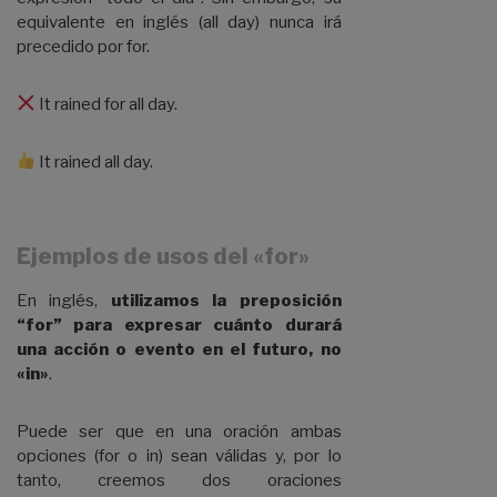
equivalente en inglés (all day) nunca irá
precedido por for.
It rained for all day.
It rained all day.
Ejemplos de usos del «for»
En inglés,
utilizamos la preposición
“for” para expresar cuánto durará
una acción o evento en el futuro, no
«in»
.
Puede ser que en una oración ambas
opciones (for o in) sean válidas y, por lo
tanto, creemos dos oraciones