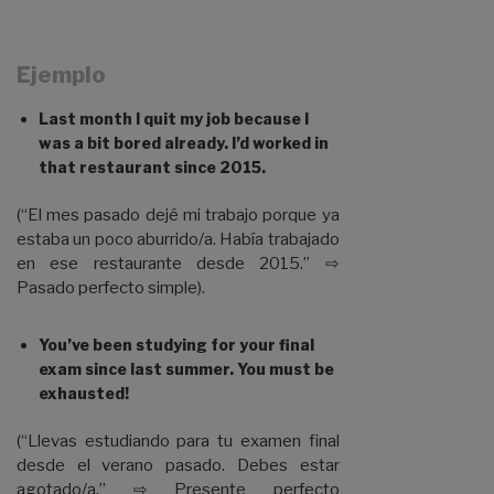
Ejemplo
Last month I quit my job because I
was a bit bored already. I’d worked in
that restaurant since 2015.
(“El mes pasado dejé mi trabajo porque ya
estaba un poco aburrido/a. Había trabajado
en ese restaurante desde 2015.” ⇨
Pasado perfecto simple).
You’ve been studying for your final
exam since last summer. You must be
exhausted!
(“Llevas estudiando para tu examen final
desde el verano pasado. Debes estar
agotado/a.” ⇨ Presente perfecto