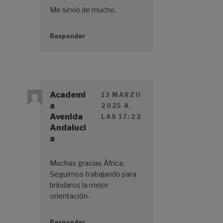
Me sirvio de mucho.
Responder
Academi
13 MARZO
a
2025 A
Avenida
LAS 17:22
Andaluci
a
Muchas gracias África.
Seguimos trabajando para
brindaros la mejor
orientación.
Responder