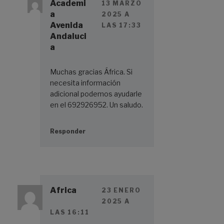
Academi
13 MARZO
a
2025 A
Avenida
LAS 17:33
Andaluci
a
Muchas gracias África. Si
necesita información
adicional podemos ayudarle
en el 692926952. Un saludo.
Responder
Africa
23 ENERO
2025 A
LAS 16:11