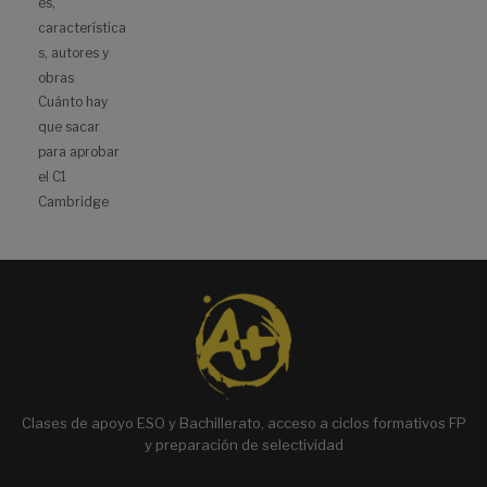
es,
característica
s, autores y
obras
Cuánto hay
que sacar
para aprobar
el C1
Cambridge
Clases de apoyo ESO y Bachillerato, acceso a ciclos formativos FP
y preparación de selectividad