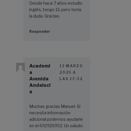
Desde hace 7 años estudio
inglés, tengo 13, pero tenía
la duda. Gracias.
Responder
Academi
13 MARZO
a
2025 A
Avenida
LAS 17:32
Andaluci
a
Muchas gracias Manuel. Si
necesita información
adicional podemos ayudarle
en el 692926952. Un saludo.