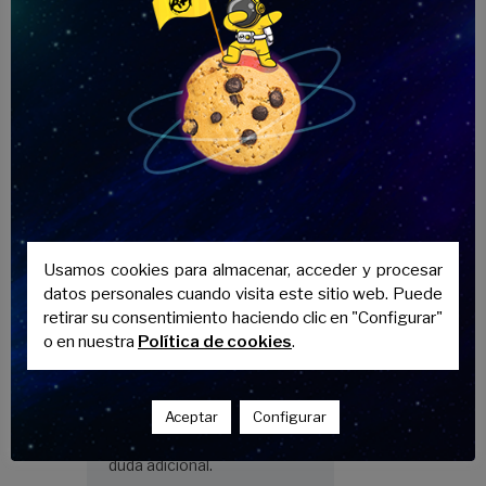
LAS 23:40
velasquez
Magnífica informacio
Responder
Academi
20 JUNIO
a
2024 A
Usamos cookies para almacenar, acceder y procesar
Avenida
LAS 10:25
datos personales cuando visita este sitio web. Puede
Andaluci
retirar su consentimiento haciendo clic en "Configurar"
a
o en nuestra
Política de cookies
.
Gracias Marta, estamos a
tu disposición en el
Aceptar
Configurar
952303553 ante cualquier
duda adicional.