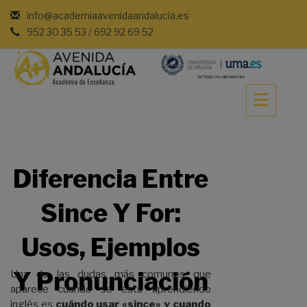
Saltar
info@academiaavenidaandalucia.es
al
952 30 35 53 / 692 92 69 52
contenido
Diferencia Entre
Since Y For:
Usos, Ejemplos
Y Pronunciación
Una de las dudas más comunes que
aparece cuando se está aprendiendo
inglés es
cuándo usar «since» y cuando