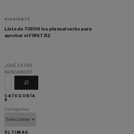
l
Navegación
t
de
e
Siguiente
entradas
SIGUIENTE
r
entrada
n
Lista de TODOS los phrasal verbs para
a
aprobar el FIRST B2
t
i
v
e
¿QUÉ ESTÁS
:
BUSCANDO?
CATEGORÍA
S
Categorías
ÚLTIMAS