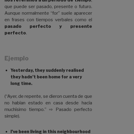
nos referimos a un período de tiempo
,
que puede ser pasado, presente o futuro.
Aunque normalmente “for” suele aparecer
en frases con tiempos verbales como el
pasado perfecto y presente
perfecto
.
Ejemplo
Yesterday, they suddenly realised
they hadn’t been home for a very
long time.
(“Ayer, de repente, se dieron cuenta de que
no habían estado en casa desde hacía
muchísimo tiempo.” ⇨ Pasado perfecto
simple).
I’ve been living in this neighbourhood