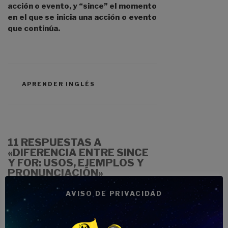
acción o evento, y “since” el momento
en el que se inicia una acción o evento
que continúa.
CATEGORÍAS
APRENDER INGLÉS
11 RESPUESTAS A
«DIFERENCIA ENTRE SINCE
Y FOR: USOS, EJEMPLOS Y
PRONUNCIACIÓN»
AVISO DE PRIVACIDAD
16 JUNIO
Marta
2024 A
ovelia