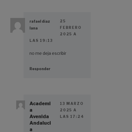
25
rafael diaz
FEBRERO
lana
2025 A
LAS 19:13
no me deja escribir
Responder
Academi
13 MARZO
a
2025 A
Avenida
LAS 17:24
Andaluci
a