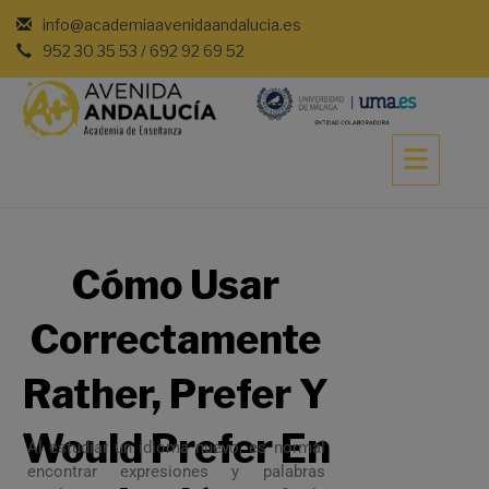
info@academiaavenidaandalucia.es
952 30 35 53 / 692 92 69 52
Cómo Usar
Correctamente
Rather, Prefer Y
Would Prefer En
Al estudiar un idioma nuevo, es normal
encontrar expresiones y palabras