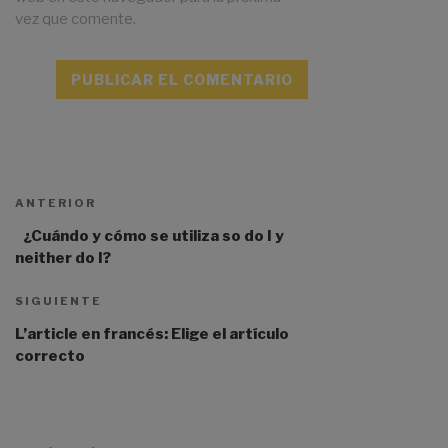
vez que comente.
A
l
t
ANTERIOR
e
r
¿Cuándo y cómo se utiliza so do I y
n
neither do I?
a
t
SIGUIENTE
i
L’article en francés: Elige el artículo
v
correcto
e
: