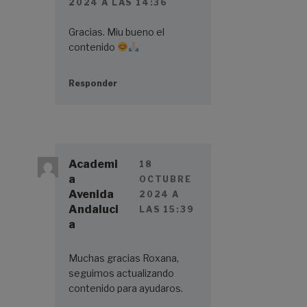
2024 A LAS 14:36
Gracias. Miu bueno el
contenido
Responder
Academi
18
a
OCTUBRE
Avenida
2024 A
Andaluci
LAS 15:39
a
Muchas gracias Roxana,
seguimos actualizando
contenido para ayudaros.