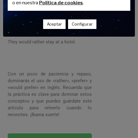
o en nuestra
Política de cookies
.
coffee.
She would rather visit the museum than
Aceptar
Configurar
the zoo.
They would rather stay at a hotel.
Con un poco de paciencia y repaso,
dominarás el uso de «rather», «prefer» y
«would prefer» en inglés. Recuerda que
la práctica es clave para dominar estos
conceptos y que puedes guárdate este
artículo para releerlo cuando lo
necesites. ¡Buena suerte!