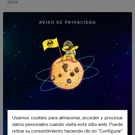
pizza.
She prefers reading books to watching
AVISO DE PRIVACIDAD
movies.
We would prefer to stay home tonight.
They would prefer to travel by car than
by plane.
He prefers playing soccer to playing
basketball.
-Ejercicio 2:
Usamos cookies para almacenar, acceder y procesar
datos personales cuando visita este sitio web. Puede
retirar su consentimiento haciendo clic en "Configurar"
I would rather drink tea instead of