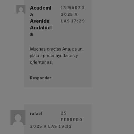
Academi
13 MARZO
a
2025 A
Avenida
LAS 17:29
Andaluci
a
Muchas gracias Ana, es un
placer poder ayudarles y
orientarles.
Responder
25
rafael
FEBRERO
2025 A LAS 19:12