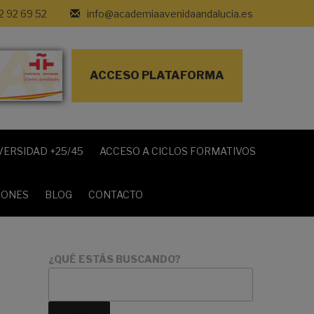
2 92 69 52
info@academiaavenidaandalucia.es
ACCESO PLATAFORMA
VERSIDAD +25/45
ACCESO A CICLOS FORMATIVOS
IONES
BLOG
CONTACTO
¿QUÉ ESTÁS BUSCANDO?