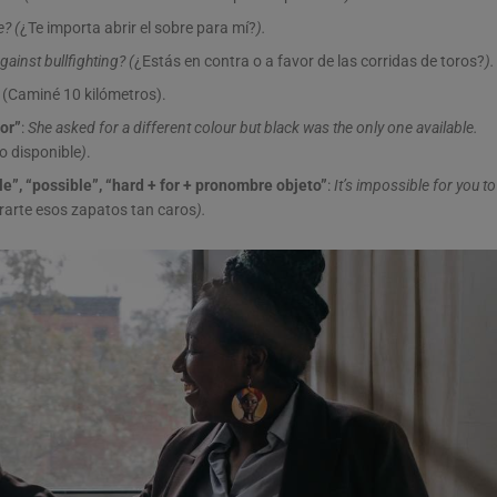
e?
(
¿Te importa abrir el sobre para mí?
).
against bullfighting? (
¿Estás en contra o a favor de las corridas de toros?
).
. (Caminé 10 kilómetros).
for”
:
She asked for a different colour but black was the only one available.
o disponible
)
.
le”, “possible”, “hard + for + pronombre objeto”
:
It’s impossible for you to
rarte esos zapatos tan caros
).