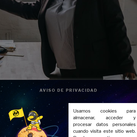
AVISO DE PRIVACIDAD
 "to" y "for"
Usamos cookies para
almacenar, acceder y
erencias:
procesar datos personales
cuando visita este sitio web.