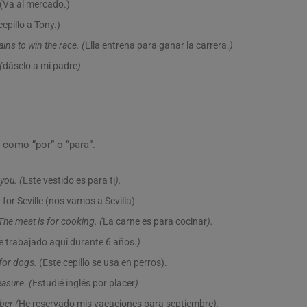
(Va al mercado.)
 cepillo a Tony.)
ains to win the race. (
Ella entrena para ganar la carrera.
)
(
dáselo a mi padre
).
 como “por” o “para”.
you. (
Este vestido es para ti
).
 for Seville (nos vamos a Sevilla).
The meat is for cooking. (
La carne es para cocinar
).
e trabajado aquí durante 6 años.
)
 for dogs.
(Este cepillo se usa en perros).
easure. (
Estudié inglés por placer
)
ber (
He reservado mis vacaciones para septiembre
).