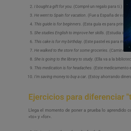
I bought a gift for you
. (Compré un regalo para ti.)
He went to Spain for vacation
. (Fue a España de vacac
This guide is for beginners
. (Esta guía es para principi
She studies English to improve her skills
. (Estudia ingl
This cake is for my birthday
. (Este pastel es para mi c
He walked to the store for some groceries
. (Caminó ha
She is going to the library to study
. (Ella va a la bibliot
This medication is for headaches
. (Este medicamento e
I’m saving money to buy a car
. (Estoy ahorrando diner
Ejercicios para diferenciar "t
Llega el momento de poner a prueba lo aprendido co
«to» y «for».