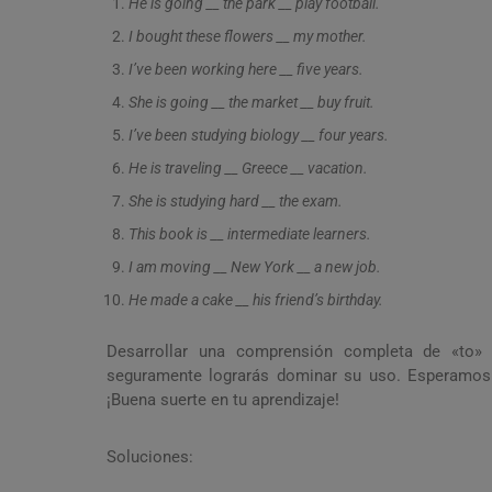
He is going __ the park __ play football.
I bought these flowers __ my mother.
I’ve been working here __ five years.
She is going __ the market __ buy fruit.
I’ve been studying biology __ four years.
He is traveling __ Greece __ vacation.
She is studying hard __ the exam.
This book is __ intermediate learners.
I am moving __ New York __ a new job.
He made a cake __ his friend’s birthday.
Desarrollar una comprensión completa de «to» y
seguramente lograrás dominar su uso. Esperamos q
¡Buena suerte en tu aprendizaje!
Soluciones: