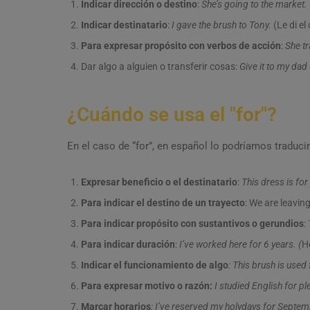
Indicar dirección o destino
:
She’s going to the market.
Indicar destinatario
:
I gave the brush to Tony.
(Le di el
Para expresar propósito con verbos de acción
:
She tr
Dar algo a alguien o transferir cosas:
Give it to my dad 
¿Cuándo se usa el "for"?
En el caso de “for”, en español lo podríamos traducir
Expresar beneficio o el destinatario
:
This dress is for 
Para indicar el destino de un trayecto
: We are leaving
Para indicar propósito con sustantivos o gerundios
:
Para indicar duración
:
I’ve worked here for 6 years.
(
H
Indicar el funcionamiento de algo
: This brush is used
Para expresar motivo o razón:
I studied English for pl
Marcar horarios
: I’ve reserved my holydays for Septem