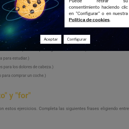
Puede retirar su
consentimiento haciendo clic
en "Configurar" o en nuestra
iones.)
Política de cookies
.
antes.)
és para mejorar sus habilidades.)
Aceptar
Configurar
umpleaños.)
sta la tienda para comprar algunos comestibles.)
eca para estudiar.)
s para los dolores de cabeza.)
o para comprar un coche.)
o" y "for"
n estos ejercicios. Completa las siguientes frases eligiendo entre