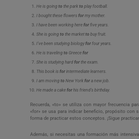
He is going
to
the park
to
play football.
I bought these flowers
for
my mother.
I have been working here
for
five years.
She is going
to
the market
to
buy fruit.
I’ve been studying biology
for
four years.
He is traveling
to
Greece
for
She is studying hard
for
the exam.
This book is
for
intermediate learners.
I am moving
to
New York
for
a new job.
He made a cake
for
his friend’s birthday.
Recuerda, «to» se utiliza con mayor frecuencia par
«for» se usa para indicar beneficio, propósito con 
forma de practicar estos conceptos. ¡Sigue practica
Además, si necesitas una formación más intensiva 