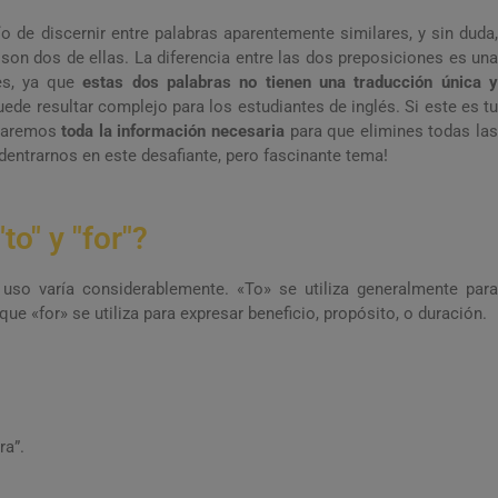
o de discernir entre palabras aparentemente similares, y sin duda,
» son dos de ellas. La diferencia entre las dos preposiciones es una
es, ya que
estas dos palabras no tienen una traducción única 
puede resultar complejo para los estudiantes de inglés. Si este es tu
onaremos
toda la información necesaria
para que elimines todas la
entrarnos en este desafiante, pero fascinante tema!
to" y "for"?
 uso varía considerablemente. «To» se utiliza generalmente para
ue «for» se utiliza para expresar beneficio, propósito, o duración.
ra”.