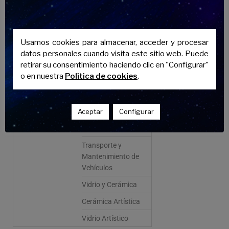
Informática y
Comunicaciones
Ciencias
Instalación y
Usamos cookies para almacenar, acceder y procesar
Mantenimiento
datos personales cuando visita este sitio web. Puede
Química
retirar su consentimiento haciendo clic en "Configurar"
o en nuestra
Política de cookies
.
Marítimo-Pesqueras
Textil
Aceptar
Configurar
Sanidad
Confección y Piel
Transporte y
Mantenimiento de
Vehículos
Vidrio y Cerámica
Cerámica Artística
Vidrio Artístico