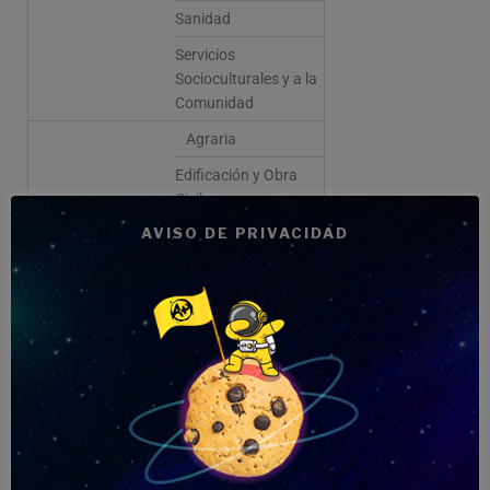
Sanidad
Servicios
Socioculturales y a la
Comunidad
Agraria
Edificación y Obra
Civil
AVISO DE PRIVACIDAD
Electricidad y
Electrónica
Fabricación Mecánica
Industrias
Alimentarias
Energía y Agua
Industrias Extractivas
Imagen y Sonido