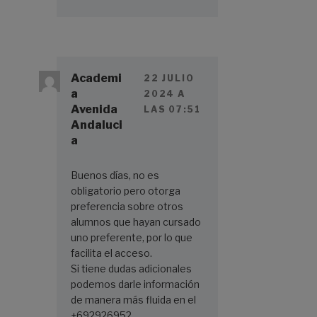
Academi
22 JULIO
a
2024 A
Avenida
LAS 07:51
Andaluci
a
Buenos días, no es
obligatorio pero otorga
preferencia sobre otros
alumnos que hayan cursado
uno preferente, por lo que
facilita el acceso.
Si tiene dudas adicionales
podemos darle información
de manera más fluida en el
+692926952.