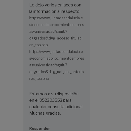
Le dejo varios enlaces con
la información al respecto:
https://www.juntadeandalucia.e
s/economiaconocimientoempres
asyuniversidad/sguit/?
q=grados&d=g_acceso_titulaci
on_top.php
https://www.juntadeandalucia.e
s/economiaconocimientoempres
asyuniversidad/sguit/?
q=grados&d=g_not_cor_anterio
res_top.php
Estamos a su disposición
en el 952303553 para
cualquier consulta adicional.
Muchas gracias.
Responder