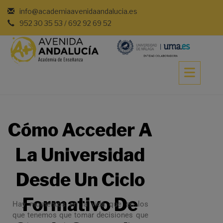
info@academiaavenidaandalucia.es
952 30 35 53 / 692 92 69 52
Cómo Acceder A
La Universidad
Desde Un Ciclo
Formativo De
Hay momentos en la vida que en los
que tenemos que tomar decisiones que