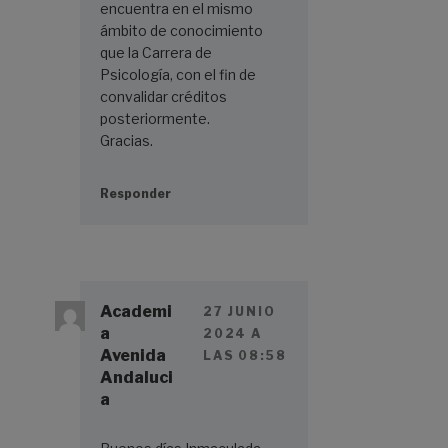
encuentra en el mismo
ámbito de conocimiento
que la Carrera de
Psicología, con el fin de
convalidar créditos
posteriormente.
Gracias.
Responder
Academi
27 JUNIO
a
2024 A
Avenida
LAS 08:58
Andaluci
a