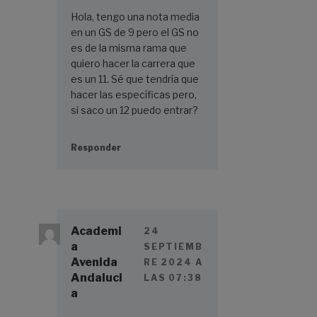
Hola, tengo una nota media
en un GS de 9 pero el GS no
es de la misma rama que
quiero hacer la carrera que
es un 11. Sé que tendría que
hacer las específicas pero,
si saco un 12 puedo entrar?
Responder
Academi
24
a
SEPTIEMB
Avenida
RE 2024 A
Andaluci
LAS 07:38
a