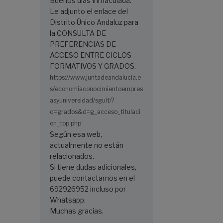
Buenos días Inmaculada.
Le adjunto el enlace del
Distrito Único Andaluz para
la CONSULTA DE
PREFERENCIAS DE
ACCESO ENTRE CICLOS
FORMATIVOS Y GRADOS.
https://www.juntadeandalucia.e
s/economiaconocimientoempres
asyuniversidad/sguit/?
q=grados&d=g_acceso_titulaci
on_top.php
Según esa web,
actualmente no están
relacionados.
Si tiene dudas adicionales,
puede contactarnos en el
692926952 incluso por
Whatsapp.
Muchas gracias.