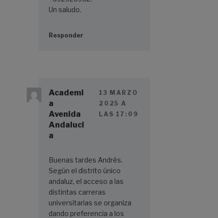
Un saludo.
Responder
Academi
13 MARZO
a
2025 A
Avenida
LAS 17:09
Andaluci
a
Buenas tardes Andrés.
Según el distrito único
andaluz, el acceso a las
distintas carreras
universitarias se organiza
dando preferencia a los