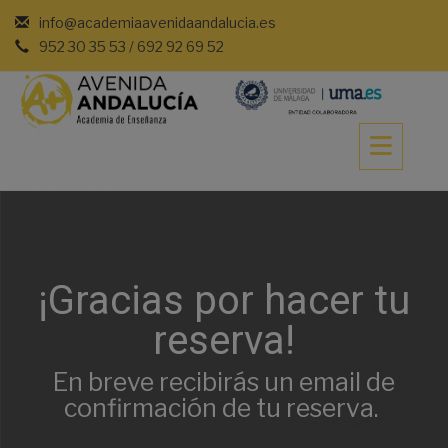
Saltar
info@academiaavenidaandalucia.es
al
952 30 35 53 / 692 92 69 52
contenido
¡Gracias por hacer tu
reserva!
En breve recibirás un email de
confirmación de tu reserva.