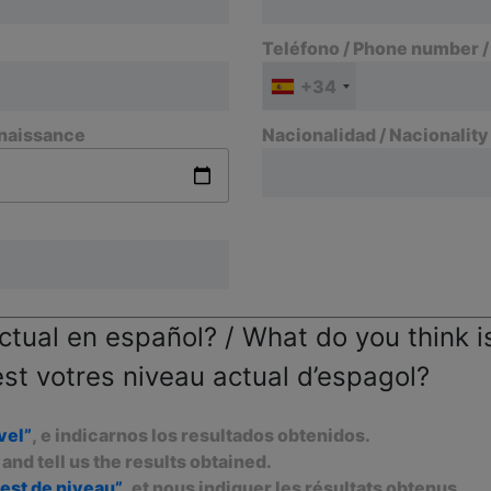
Teléfono / Phone number 
+34
 naissance
Nacionalidad / Nacionality
ctual en español? / What do you think is
est votres niveau actual d’espagol?
vel”
, e indicarnos los resultados obtenidos.
, and tell us the results obtained.
test de niveau”
, et nous indiquer les résultats obtenus.