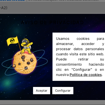
AVISO DE PRIVACIDAD
Usamos cookies para
almacenar, acceder y
procesar datos personales
cuando visita este sitio web.
Puede retirar su
consentimiento haciendo
clic en "Configurar" o en
t shift do you prefer to
Fecha de inicio / Start date
nuestra
Política de cookies
.
éférez venir au cours?
2 de mayo de 2023
s du matin
4 de septiembre de 
s de l’après-midi
Aceptar
Configurar
ía? / How did you find out about Academia Avenida And