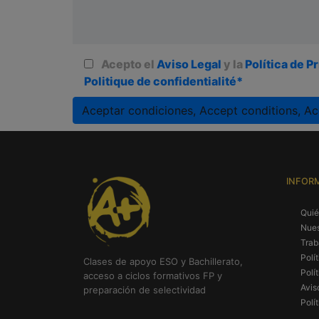
Acepto el
Aviso Legal
y la
Política de P
Politique de confidentialité*
Aceptar condiciones, Accept conditions, Ac
A
l
t
INFOR
e
r
Qui
n
Nues
a
Trab
t
Polí
Clases de apoyo ESO y Bachillerato,
Polí
i
acceso a ciclos formativos FP y
Avis
preparación de selectividad
v
Polí
e