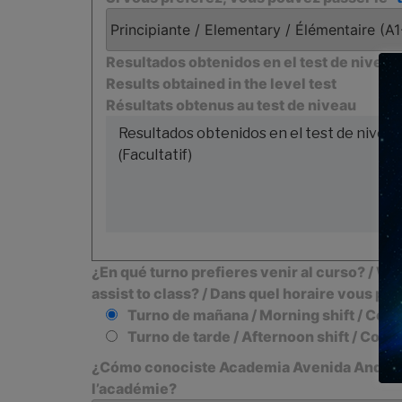
Resultados obtenidos en el test de nivel
Results obtained in the level test
Résultats obtenus au test de niveau
¿En qué turno prefieres venir al curso? / Wha
assist to class? / Dans quel horaire vous pr
Turno de mañana / Morning shift / Cour
Turno de tarde / Afternoon shift / Cour
¿Cómo conociste Academia Avenida Andaluc
l’académie?