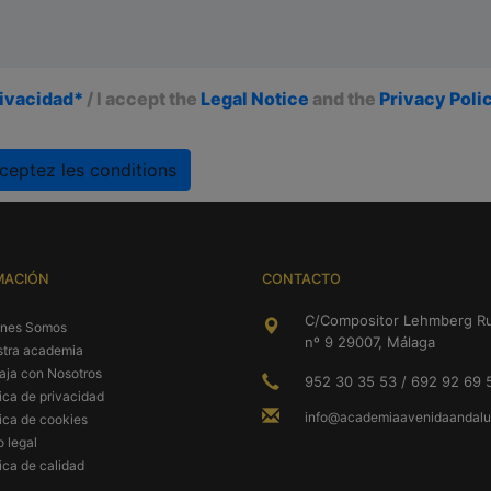
rivacidad*
/ I accept the
Legal Notice
and the
Privacy Poli
ceptez les conditions
MACIÓN
CONTACTO
C/Compositor Lehmberg Ru
énes Somos
nº 9 29007, Málaga
tra academia
aja con Nosotros
952 30 35 53 / 692 92 69 
tica de privacidad
info@academiaavenidaandalu
tica de cookies
o legal
tica de calidad