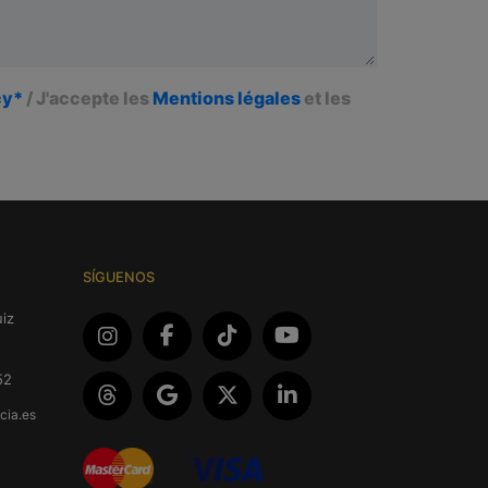
cy*
/ J'accepte les
Mentions légales
et les
SÍGUENOS
iz
52
cia.es