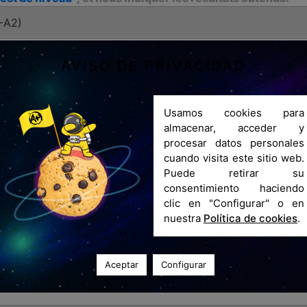
AVISO DE PRIVACIDAD
Usamos cookies para
almacenar, acceder y
procesar datos personales
cuando visita este sitio web.
Puede retirar su
consentimiento haciendo
clic en "Configurar" o en
t shift do you prefer to
Fecha de inicio / Start date
nuestra
Política de cookies
.
éférez venir au cours?
2 de mayo de 2023
s du matin
4 de septiembre de 
s de l’après-midi
Aceptar
Configurar
ía? / How did you find out about Academia Avenida And