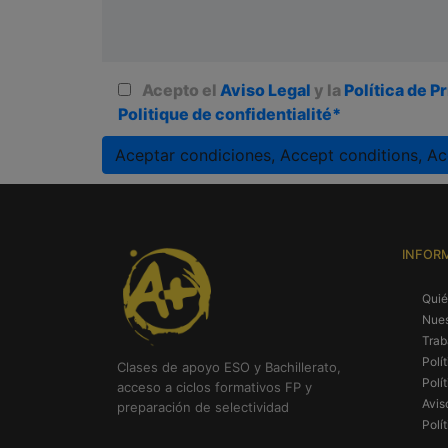
Acepto el
Aviso Legal
y la
Política de P
Politique de confidentialité*
Aceptar condiciones, Accept conditions, Ac
A
l
t
INFOR
e
r
Qui
n
Nues
a
Trab
t
Polí
Clases de apoyo ESO y Bachillerato,
Polí
i
acceso a ciclos formativos FP y
Avis
preparación de selectividad
v
Polí
e