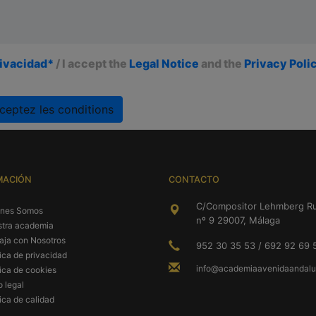
rivacidad*
/ I accept the
Legal Notice
and the
Privacy Poli
ceptez les conditions
MACIÓN
CONTACTO
C/Compositor Lehmberg Ru
énes Somos
nº 9 29007, Málaga
tra academia
aja con Nosotros
952 30 35 53 / 692 92 69 
tica de privacidad
info@academiaavenidaandalu
tica de cookies
o legal
tica de calidad