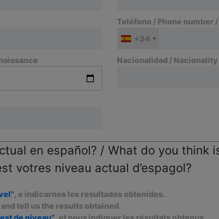
Teléfono / Phone number 
+34
 naissance
Nacionalidad / Nacionality
ctual en español? / What do you think is
est votres niveau actual d’espagol?
vel”
, e indicarnos los resultados obtenidos.
, and tell us the results obtained.
test de niveau”
, et nous indiquer les résultats obtenus.