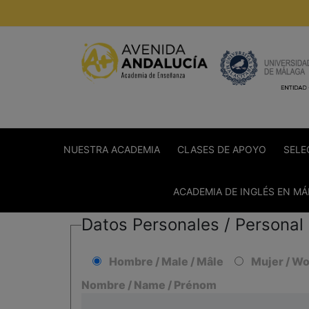
Saltar
al
contenido
NUESTRA ACADEMIA
CLASES DE APOYO
SELE
ACADEMIA DE INGLÉS EN M
Datos Personales / Personal 
Hombre / Male / Mâle
Mujer / W
Nombre / Name / Prénom