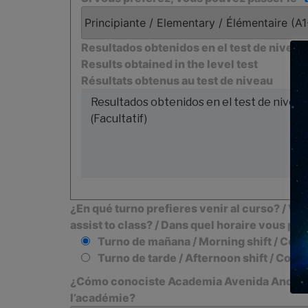
Resultados obtenidos en el test de nivel
Results obtained in the level test
Résultats obtenus au test de niveau
¿En qué turno prefieres venir al curso? / Wha
assist to class? / Dans quel horaire vous pr
Turno de mañana / Morning shift / Cour
Turno de tarde / Afternoon shift / Cour
¿Cómo conociste Academia Avenida Andaluc
l’académie?