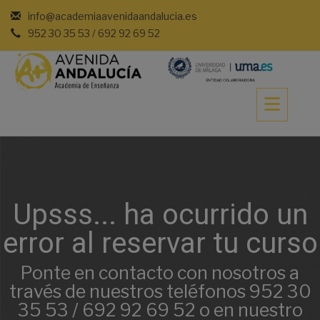
Saltar
info@academiaavenidaandalucia.es
al
952 30 35 53 / 692 92 69 52
contenido
Upsss... ha ocurrido un
error al reservar tu curso
Ponte en contacto con nosotros a
través de nuestros teléfonos 952 30
35 53 / 692 92 69 52 o en nuestro