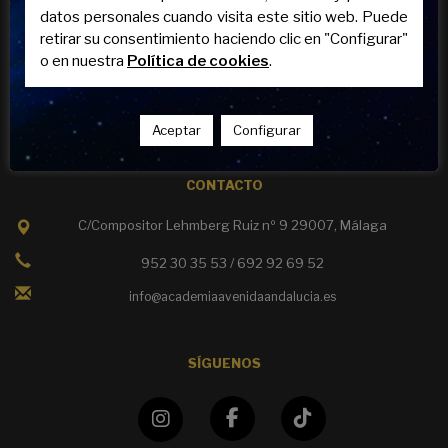
datos personales cuando visita este sitio web. Puede
Nuestra academia
retirar su consentimiento haciendo clic en "Configurar"
Trabaja con Nosotros
o en nuestra
Política de cookies
.
Política de privacidad
Política de cookies
Aviso legal
Aceptar
Configurar
Política de calidad
CONTACTO
C/Compositor Lehmberg Ruiz nº 9 29007, Málaga
952 30 35 53 / 692 92 69 52
info@academiaavenidaandalucia.es
SÍGUENOS