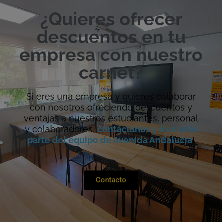
¿Quieres ofrecer
descuentos en tu
empresa con nuestro
carnet?
Si eres una empresa y quieres colaborar
con nosotros ofreciendo descuentos y
ventajas a nuestros estudiantes, personal
y colaboradores,
contáctanos y formarás
parte del equipo de Avenida Andalucía
!
Contacto