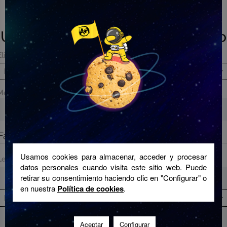
Calculadora de acceso a
Universidad desde Bachillerato
Elige una titulación:
ELIGE UNA TITULACIÓN
Media de bachillerato
Fase de acceso
Usamos cookies para almacenar, acceder y procesar
Lengua Española y Literatura II
datos personales cuando visita este sitio web. Puede
retirar su consentimiento haciendo clic en "Configurar" o
en nuestra
Política de cookies
.
HISTORIA...
Aceptar
Configurar