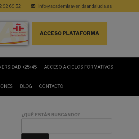
2 92 69 52
info@academiaavenidaandalucia.es
ACCESO PLATAFORMA
VERSIDAD +25/45
ACCESO A CICLOS FORMATIVOS
IONES
BLOG
CONTACTO
¿QUÉ ESTÁS BUSCANDO?