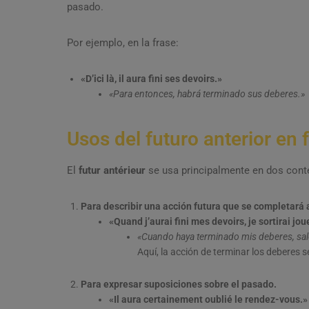
pasado.
Por ejemplo, en la frase:
«D’ici là, il aura fini ses devoirs.»
«Para entonces, habrá terminado sus deberes.»
Usos del futuro anterior en 
El
futur antérieur
se usa principalmente en dos cont
Para describir una acción futura que se completará a
«Quand j’aurai fini mes devoirs, je sortirai jou
«Cuando haya terminado mis deberes, sald
Aquí, la acción de terminar los deberes s
Para expresar suposiciones sobre el pasado.
«Il aura certainement oublié le rendez-vous.»