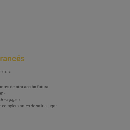
francés
extos:
ntes de otra acción futura.
er.»
ré a jugar.»
e completa antes de salir a jugar.