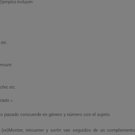
Ejemplos incluyen:
, etc.
, mourir
cher, etc.
»
ntado.»
pio pasado concuerde en género y número con el sujeto.
 (re)Monter, retourner y sortir van seguidos de un complemento