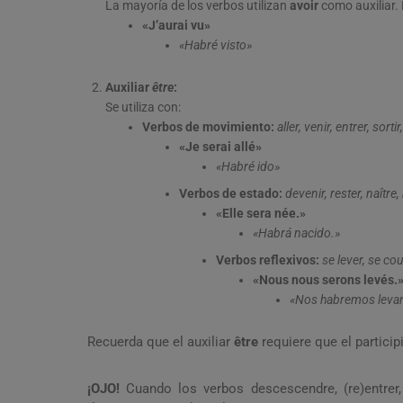
La mayoría de los verbos utilizan
avoir
como auxiliar. 
«J’aurai vu»
«Habré visto»
Auxiliar
être
:
Se utiliza con:
Verbos de movimiento:
aller, venir, entrer, sortir
«Je serai allé»
«Habré ido»
Verbos de estado:
devenir, rester, naître
«Elle sera née.»
«Habrá nacido.»
Verbos reflexivos:
se lever, se cou
«Nous nous serons levés.
«Nos habremos leva
Recuerda que el auxiliar
être
requiere que el partici
¡OJO!
Cuando los verbos descescendre, (re)entrer,