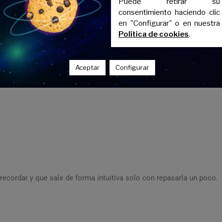
Puede retirar su
consentimiento haciendo clic
en "Configurar" o en nuestra
Política de cookies
.
s:
Aceptar
Configurar
ticipio pasado del verbo principal
 recordar y que sale de forma intuitiva solo con repasarla un poco.