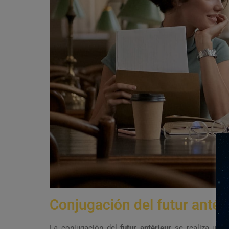
Conjugación del futur antér
La conjugación del
futur antérieur
se realiza utili